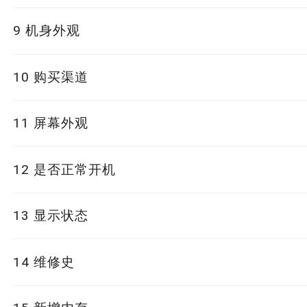
NVIDIA GeForce RTX 3070Ti
9
机身外观
NVIDIA GeForce RTX 3070
外壳无磕碰/掉漆
10
购买渠道
NVIDIA GeForce RTX 3050Ti
外壳一处划痕/磕碰/掉漆
大陆国行
非国内行货
11
屏幕外观
NVIDIA GeForce RTX 3060
外壳多处磕碰/掉漆
屏幕无划痕
12
是否正常开机
其他显卡
外壳弯曲/变形/断裂
屏幕有划痕
正常开机
正常开机蓝屏卡顿
13
显示状态
屏幕碎裂/损坏/缺角
账号无法解除
无法正常开机
无坏点、色斑
14
维修史
显示斜纹
无拆机无维修史
有拆机维修史